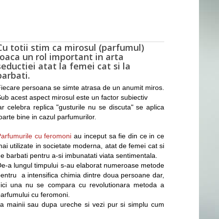
Cu totii stim ca mirosul (parfumul)
joaca un rol important in arta
seductiei atat la femei cat si la
barbati.
iecare persoana se simte atrasa de un anumit miros.
ub acest aspect mirosul este un factor subiectiv
ar celebra replica "gusturile nu se discuta" se aplica
oarte bine in cazul parfumurilor.
arfumurile cu feromoni
au inceput sa fie din ce in ce
ai utilizate in societate moderna, atat de femei cat si
e barbati pentru a-si imbunatati viata sentimentala.
e-a lungul timpului s-au elaborat numeroase metode
entru a intensifica chimia dintre doua persoane dar,
nici una nu se compara cu revolutionara metoda a
arfumului cu feromoni.
ura mainii sau dupa ureche si vezi pur si simplu cum