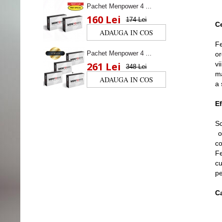
Pachet Menpower 4 ...
160 Lei
174 Lei
C
Fe
Pachet Menpower 4 ...
or
261 Lei
vi
348 Lei
ma
a 
Ef
Sc
oa
co
Fe
cu
pe
Ca