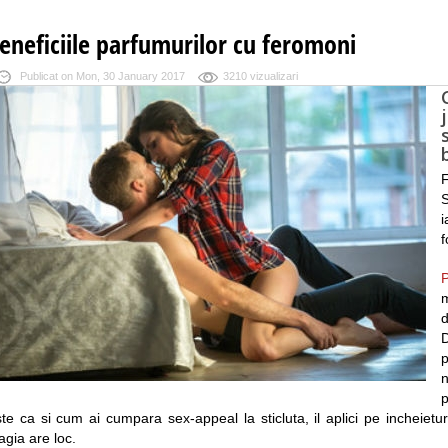
eneficiile parfumurilor cu feromoni
Publicat on Mon, 30 January 2017
3210 vizualizari
F
S
i
f
P
m
d
D
p
p
te ca si cum ai cumpara sex-appeal la sticluta, il aplici pe incheiet
gia are loc.