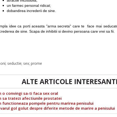
atractie irezistibila;
un farmec personal ridicat;
dobandirea increderii de sine.
mpla idee ca porti aceasta "arma secreta" care te face mai seducator 
crederea de sine. Scapa de inhibitii si devino persoana care vrei sa fii.
oni; seductie; sex; prome
ALTE ARTICOLE INTERESANTE
 o convingi sa-ti faca sex oral
 sa tratezi afectiunile prostatei
 functioneaza pompele pentru marirea penisului
varul gol golut despre diferite metode de marire a penisului