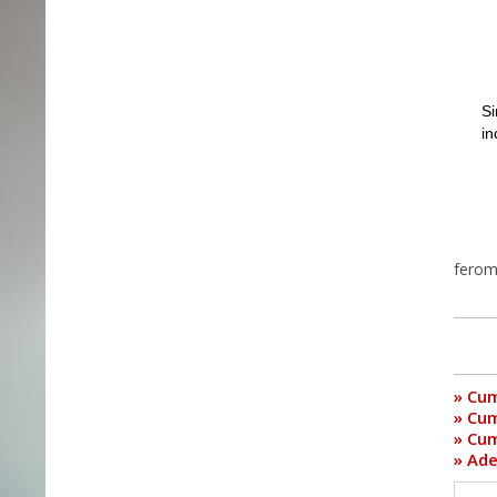
Si
in
ferom
» Cum
» Cum
» Cum
» Ade