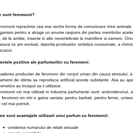
e sunt feromonii?
romonii reprezinta cea mai veche forma de comunicare intre animale s
ganism pentru a atrage un anume raspuns din partea membrilor aceleiasi
i, de la amibe, insecte si alte nevertebrate la mamifere si oameni. Or
sura ce am evoluat, datorita produselor sintetice consumate, a chimic
scazut.
ectele pozitive ale parfumurilor cu feromoni:
aderea productiei de feromoni din corpul uman din cauza stresului, a o
menii de stiinta sa reproduca artificial aceste substante. Asa au apar
smetice au inceput sa ii utilizeze.
romonii cei mai utilizati in industria parfumeriei sunt: androsteronul, 
 feromoni vin intr-o gama variata: pentru barbati, pentru femei, unisex
 cel mai potrivit.
re sunt avantajele utilizarii unui parfum cu feromonii:
cresterea numarului de relatii sexuale