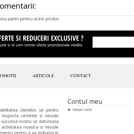
omentarii:
ista pareri pentru acest produs
ERTE SI REDUCERI EXCLUSIVE ?
rat si iti vom trimite oferte promotionale inedite.
ROMOTII
ARTICOLE
CONTACT
Contul meu
►
Setari cont
elitatea clientilor, iar pentru
especta cerintele si nevoile
ar succesul nostru se datoreaza
 activitatea noastra si nevoile
ie mereu pentru a va indruma in