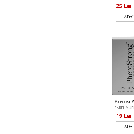
25
Lei
Parfum P
PARFUMURI
19
Lei