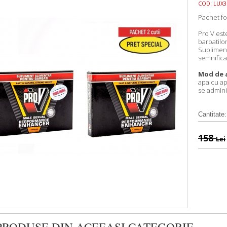
COD:
LUX3
Pachet fo
Pro V est
barbatilor
Supliment
semnificat
Mod de 
apa cu ap
se adminis
Cantitate:
158
Lei
PRODUSE DIN ACEEASI CATEGORIE