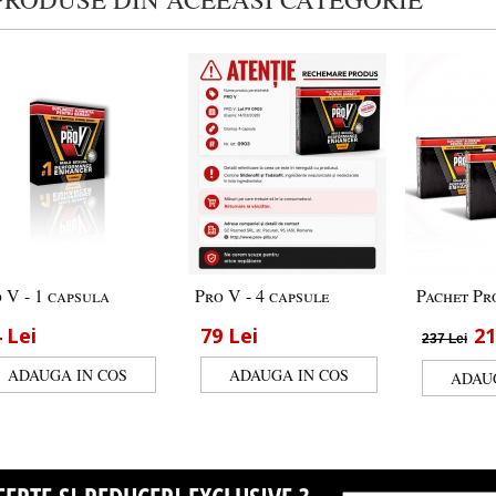
 V - 1 capsula
Pro V - 4 capsule
Pachet Pro
4
Lei
79
Lei
2
237
Lei