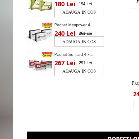
180 Lei
194 Lei
Pachet Menpower 4 ...
240 Lei
261 Lei
Pachet So Hard 4 x...
267 Lei
291 Lei
Pro
2