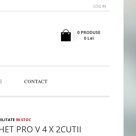
LOG IN
0 PRODUSE
0 Lei
E
CONTACT
BILITATE
IN STOC
ET PRO V 4 X 2CUTII