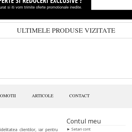
ERTE SI REDUCERI EXCLUSIVE ?
rat si iti vom trimite oferte promotionale inedite.
ULTIMELE PRODUSE VIZITATE
ROMOTII
ARTICOLE
CONTACT
Contul meu
►
Setari cont
elitatea clientilor, iar pentru