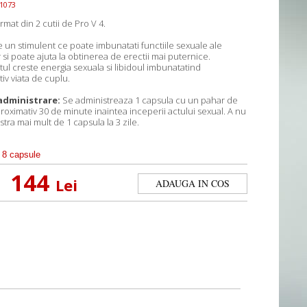
1073
rmat din 2 cutii de Pro V 4.
e un stimulent ce poate imbunatati functiile sexuale ale
 si poate ajuta la obtinerea de erectii mai puternice.
ul creste energia sexuala si libidoul imbunatatind
iv viata de cuplu.
administrare:
Se administreaza 1 capsula cu un pahar de
roximativ 30 de minute inaintea inceperii actului sexual. A nu
tra mai mult de 1 capsula la 3 zile.
8 capsule
144
Lei