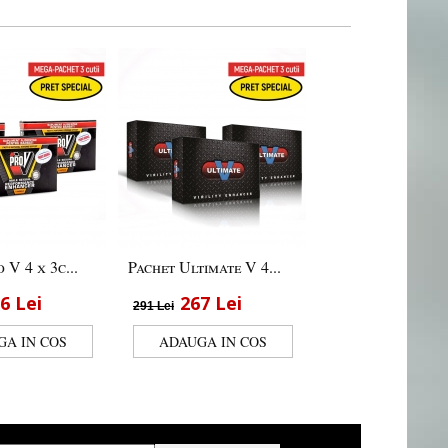
 V 4 x 3c...
Pachet Ultimate V 4...
16
Lei
267
Lei
291
Lei