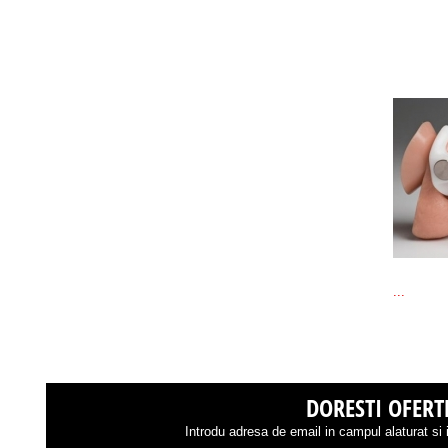
...
DORESTI OFERTE
Introdu adresa de email in campul alaturat si i