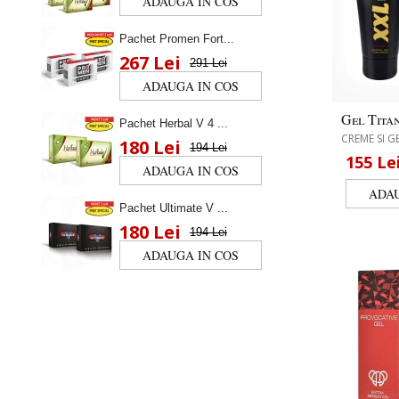
Pachet Promen Fort...
267 Lei
291 Lei
Gel Tita
Pachet Herbal V 4 ...
CREME SI G
180 Lei
194 Lei
155
Le
Pachet Ultimate V ...
180 Lei
194 Lei