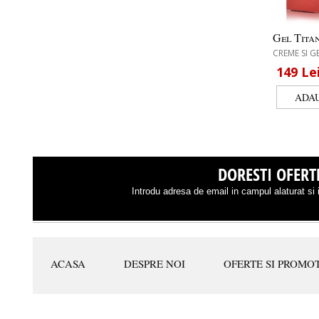
Gel Titan
CREME SI G
149
Le
DORESTI OFERTE
Introdu adresa de email in campul alaturat si i
ACASA
DESPRE NOI
OFERTE SI PROMOT