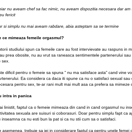
iar nu aveam chef sa fac nimic, nu aveam dispozitia necesara dar am a
u fericit
r si simplu nu mai aveam rabdare, abia asteptam sa se termine
e ce mimeaza femeile orgasmul?
torii studiului spun ca femeile care au fost intervievate au raspuns in
au prea obosite, nu au vrut sa raneasca sentimentele partenerului sau
 sex.
te dificil pentru o femeie sa spuna " nu ma satisface asta" cand vine 
rtenerului. Ea considera ca daca iti spune ca nu o satisfaci sexual sau 
cesara pentru sex, te-ar rani mult mai mult asa ca prefera sa mimeze
 intra in panica
ai linistit, faptul ca o femeie mimeaza din cand in cand orgasmul nu inse
tivitatea sexuala are suisuri si coborasuri. Doar pentru simplu fapt ca a
 inseamna ca nu esti bun la pat si ca nu stii cum sa o satisfaci.
 asemenea, trebuie sa iei in considerare faptul ca pentru unele femei 