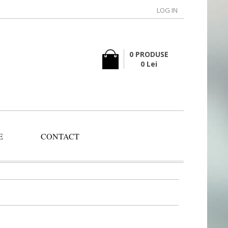
LOG IN
0 PRODUSE
0 Lei
E
CONTACT