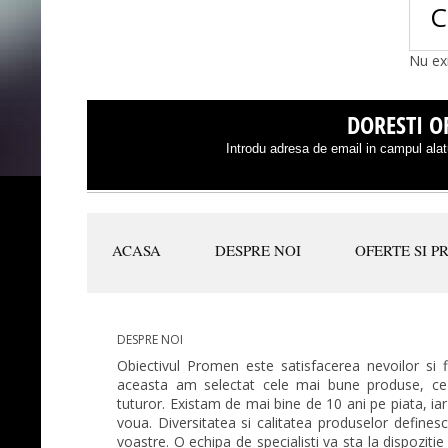
C
Nu ex
DORESTI OF
Introdu adresa de email in campul alatu
ACASA
DESPRE NOI
OFERTE SI P
DESPRE NOI
Obiectivul Promen este satisfacerea nevoilor si fid
aceasta am selectat cele mai bune produse, ce r
tuturor. Existam de mai bine de 10 ani pe piata, i
voua. Diversitatea si calitatea produselor definesc
voastre. O echipa de specialisti va sta la dispozit