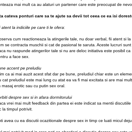
nteaza mai mult ca au alaturi un partener care este preocupat de nevoile
ta cateva ponturi care sa te ajute sa devii tot ceea ce ea isi dorest
i atent la indiciile pe care ti le ofera
:
serva cum reactioneaza la atingerile tale, nu doar verbal, fii atent si la l
m se contracta muschii si cat de pasional te saruta. Aceste lucruri sunt 
ca nu raspunde atingerilor tale si nu are deloc initiativa este posibil 
ntru a face sex.
ne accent pe preludiu
im ca ai mai auzit acest sfat dar pe bune, preludiul chiar este un elem
 cat preludiul este mai lung cu atat ea va fi mai excitata si are mai m
 masaj erotic sau cu putin sex oral.
rbiti despre sex si in afara dormitorului
ca vrei mai mult feedback din partea ei este indicat sa mentii discutiile
c la timpul potrivit.
ti avea cu ea discutii ocazitionale despre sex in timp ce luati micul deju