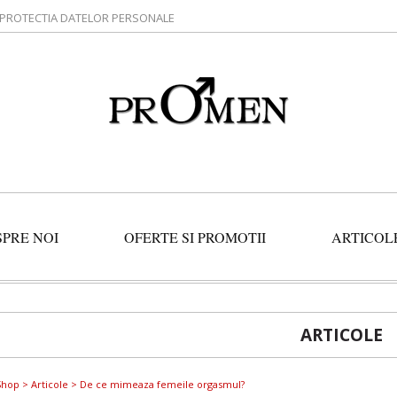
PROTECTIA DATELOR PERSONALE
SPRE NOI
OFERTE SI PROMOTII
ARTICOL
ARTICOLE
Shop
>
Articole
> De ce mimeaza femeile orgasmul?