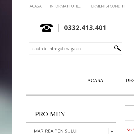
ACASA
INFORMATII UTILE
TERMENI SI CONDITII
0332.413.401
ACASA
DE
PRO MEN
Sex
MARIREA PENISULUI