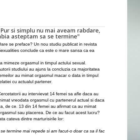
"Pur si simplu nu mai aveam rabdare,
abia asteptam sa se termine"
are se preface? Un nou studiu publicat in revista
exualities conclude ca este o mare sansa ca ea
a mimeze orgasmul in timpul actului sexual.
utorii studiului au ajuns la concluzia ca majoritatea
emeilor au mimat orgasmul macar o data in timpul
elatiei cu actualul partener.
ercetatorii au intervievat 14 femei sa afle daca au
imat vreodata orgasmul cu partenerul actual si daca
a, de ce. 13 din 14 femei au afirmat ca au mimat
rgasmul sau placerea. De ce au facut acest lucru?
ata cateva dintre marturisirile lor:
se termine mai repede si am facut-o doar ca sa il fac