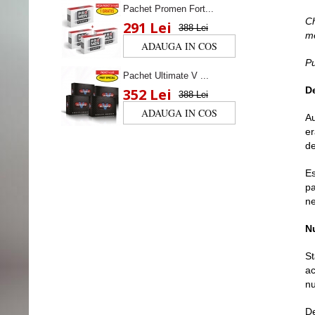
Pachet Promen Fort...
Ch
291 Lei
388 Lei
me
Pu
Pachet Ultimate V ...
D
352 Lei
388 Lei
Au
er
de
Es
pa
ne
Nu
St
ac
nu
De